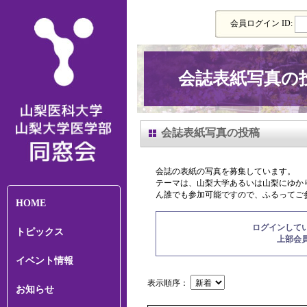
会員ログイン ID:
会誌表紙写真の
会誌表紙写真の投稿
会誌の表紙の写真を募集しています。
テーマは、山梨大学あるいは山梨にゆか
ん誰でも参加可能ですので、ふるってご
HOME
ログインして
トピックス
上部会
イベント情報
表示順序：
お知らせ