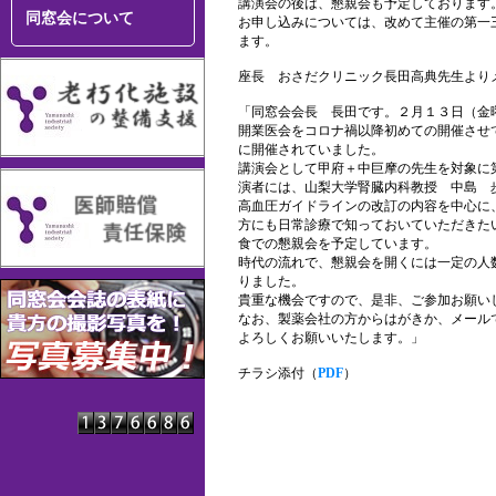
講演会の後は、懇親会も予定しております
同窓会について
お申し込みについては、改めて主催の第一
ます。
座長 おさだクリニック長田高典先生より
「同窓会会長 長田です。２月１３日（金
開業医会をコロナ禍以降初めての開催させ
に開催されていました。
講演会として甲府＋中巨摩の先生を対象に
演者には、山梨大学腎臓内科教授 中島 
高血圧ガイドラインの改訂の内容を中心に
方にも日常診療で知っておいていただきた
食での懇親会を予定しています。
時代の流れで、懇親会を開くには一定の人
りました。
貴重な機会ですので、是非、ご参加お願い
なお、製薬会社の方からはがきか、メール
よろしくお願いいたします。」
チラシ添付（
PDF
）