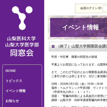
会員ログイン ID:
イベント情報
（終了）山梨大学開業医会
甲府・中巨摩 開業の同窓生の皆様
平素よりお世話になっております。山梨医
HOME
さて、このたび下記のとおり開業医会講演
ご多忙の折とは存じますが、ぜひご参加賜
トピックス
日時：2026年2月13日（金）19:00～20:00
場所：ベルクラシック甲府2階 ヴィクト
イベント情報
（甲府市丸の内１－１－１７）
演題：「腎臓内科医による高血圧の管理に
講師：山梨大学 内科学講座腎臓内科学教
お知らせ