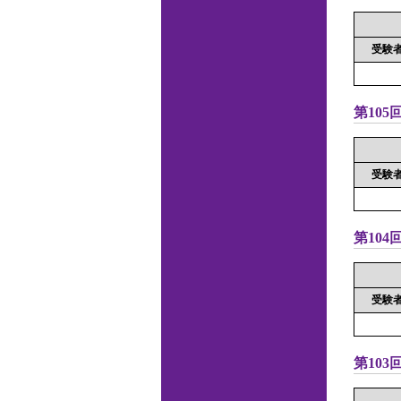
受験
第10
受験
第10
受験
第10