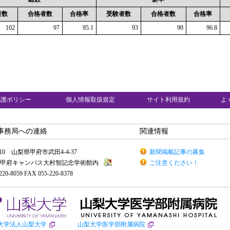
者数
合格者数
合格率
受験者数
合格者数
合格率
102
97
95.1
93
90
96.8
保護ポリシー
個人情報取扱規定
サイト利用規約
よ
事務局への連絡
関連情報
8510 山梨県甲府市武田4-4-37
新聞掲載記事の募集
甲府キャンパス大村智記念学術館内
ご注意ください！
220-8059 FAX 055-220-8378
大学法人山梨大学
山梨大学医学部附属病院