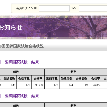
会員ログイン ID:
PASS:
お知らせ
20回医師国家試験合格状況
0回 医師国家試験 結果
総数
新卒
数
受験者数
合格者数
合格率
出願者数
受験者数
合格者数
合格率
出
9
136
127
127
124
119
93.4％
96.0％
9回 医師国家試験 結果
総数
新卒