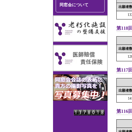
同窓会について
出願者
13
第11
出願者
12
第11
出願者
14
第11
出願者