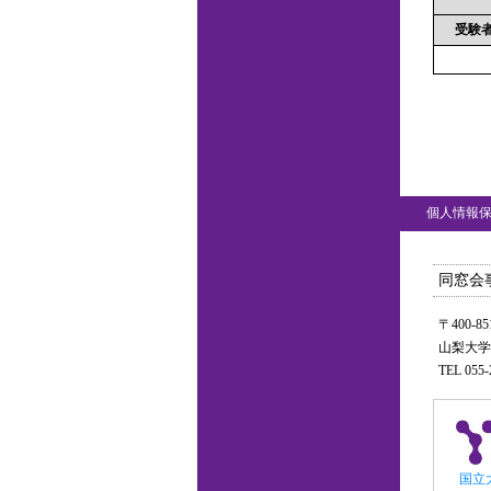
受験
個人情報
同窓会
〒400-
山梨大学
TEL 055-
国立