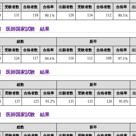
数
受験者数
合格者数
合格率
出願者数
受験者数
合格者数
合格率
出
3
131
118
126
124
112
90.1％
90.3％
8回 医師国家試験 結果
総数
新卒
数
受験者数
合格者数
合格率
出願者数
受験者数
合格者数
合格率
出
8
124
117
116
112
109
94.4％
97.3％
7回 医師国家試験 結果
総数
新卒
数
受験者数
合格者数
合格率
出願者数
受験者数
合格者数
合格率
出
1
137
125
91.2%
135
131
120
91.6%
6回 医師国家試験 結果
総数
新卒
数
受験者数
合格者数
合格率
出願者数
受験者数
合格者数
合格率
出