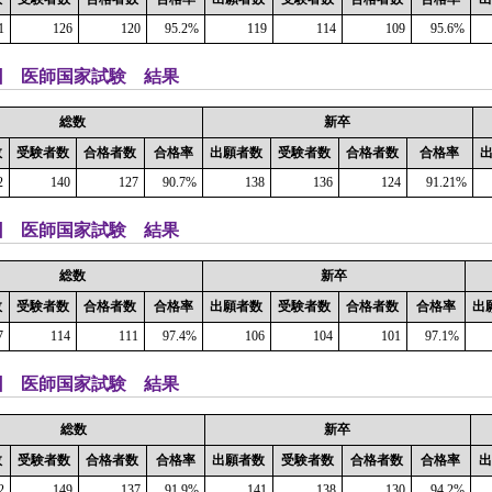
1
126
120
95.2%
119
114
109
95.6%
5回 医師国家試験 結果
総数
新卒
数
受験者数
合格者数
合格率
出願者数
受験者数
合格者数
合格率
2
140
127
90.7%
138
136
124
91.21%
4回 医師国家試験 結果
総数
新卒
数
受験者数
合格者数
合格率
出願者数
受験者数
合格者数
合格率
出
7
114
111
97.4%
106
104
101
97.1%
3回 医師国家試験 結果
総数
新卒
数
受験者数
合格者数
合格率
出願者数
受験者数
合格者数
合格率
出
2
149
137
91.9%
141
138
130
94.2%