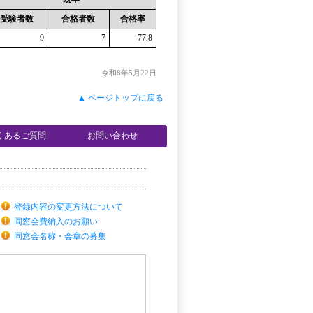
受験者数
合格者数
合格率
9
7
77.8
令和8年5月22日
▲ ページトップに戻る
くあるご質問
お問い合わせ
登録内容の変更方法について
同窓会費納入のお願い
同窓会名称・会章の募集