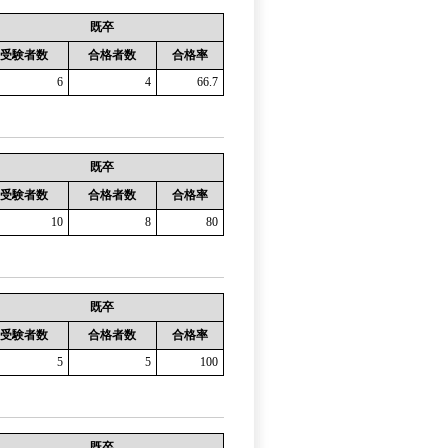
既卒
受験者数
合格者数
合格率
6
4
66.7
既卒
受験者数
合格者数
合格率
10
8
80
既卒
受験者数
合格者数
合格率
5
5
100
既卒