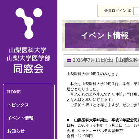
会員ログイン ID:
イベント情報
2026年7月11日(土)【山梨
山梨医科大学10期生のみなさま
私たち山梨医科大学10期生は、本年、卒
運びとなりました。
HOME
それぞれの道を歩んできた仲間と再び集い
となればと幸いに存じます。
トピックス
ご多忙の折りとは存じますが、ぜひご参
イベント情報
■
山梨医科大学10期生 卒後30年記念同
日時：2026年（令和8年）7月11日（土）19:
会場：シャトレーゼホテル 談露館
お知らせ
会費：12, 000円