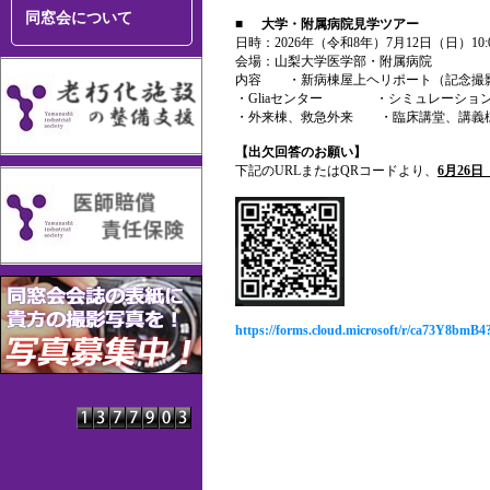
同窓会について
■
大学・附属病院見学ツアー
日時：2026年（令和8年）7月12日（日）10:
会場：山梨大学医学部・附属病院
内容
・新病棟屋上ヘリポート（記念撮
・Gliaセンター ・シミュレー
・外来棟、救急外来 ・臨床講堂、講義
【出欠回答のお願い】
下記のURLまたはQRコードより、
6月26
https://forms.cloud.microsoft/r/ca73Y8bmB4