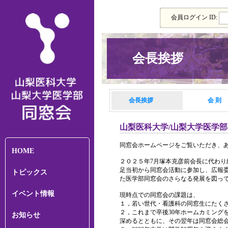
会員ログイン ID:
会長挨拶
会長挨拶
会 則
山梨医科大学/山梨大学医学
同窓会ホームページをご覧いただき、
HOME
２０２５年7月塚本克彦前会長に代わ
足当初から同窓会活動に参加し、広報
トピックス
た医学部同窓会のさらなる発展を図っ
イベント情報
現時点での同窓会の課題は、
１，若い世代・看護科の同窓生にたく
２，これまで卒後30年ホームカミング
お知らせ
深めるとともに、その翌年は同窓会総